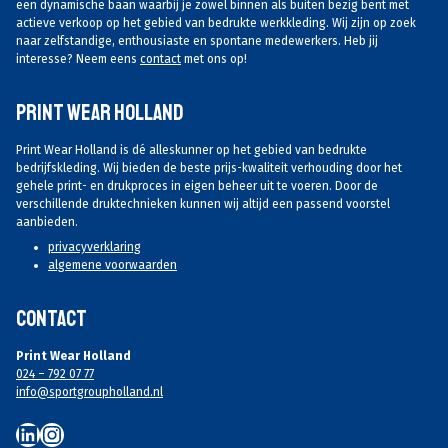
een dynamische baan waarbij je zowel binnen als buiten bezig bent met
actieve verkoop op het gebied van bedrukte werkkleding. Wij zijn op zoek
naar zelfstandige, enthousiaste en spontane medewerkers. Heb jij
interesse? Neem eens
contact
met ons op!
Print Wear Holland
Print Wear Holland is dé alleskunner op het gebied van bedrukte
bedrijfskleding. Wij bieden de beste prijs-kwaliteit verhouding door het
gehele print- en drukproces in eigen beheer uit te voeren. Door de
verschillende druktechnieken kunnen wij altijd een passend voorstel
aanbieden.
privacyverklaring
algemene voorwaarden
Contact
Print Wear Holland
024 – 792 07 77
info@sportgroupholland.nl
LinkedIn
Instagram