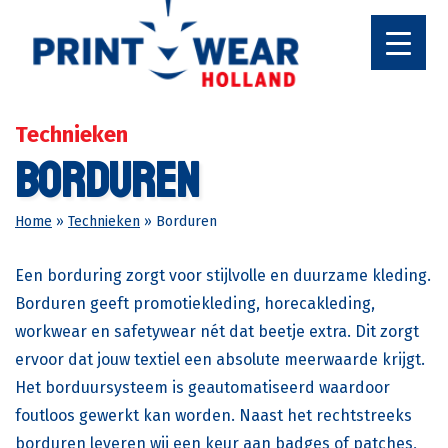
Ga
naar
de
inhoud
Technieken
Borduren
Home
»
Technieken
»
Borduren
Een borduring zorgt voor stijlvolle en duurzame kleding.
Borduren geeft promotiekleding, horecakleding,
workwear en safetywear nét dat beetje extra. Dit zorgt
ervoor dat jouw textiel een absolute meerwaarde krijgt.
Het borduursysteem is geautomatiseerd waardoor
foutloos gewerkt kan worden. Naast het rechtstreeks
borduren leveren wij een keur aan badges of patches,