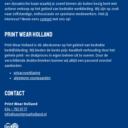
een dynamische baan waarbij je zowel binnen als buiten bezig bent met
actieve verkoop op het gebied van bedrukte werkkleding. Wij zijn op zoek
naar zelfstandige, enthousiaste en spontane medewerkers. Heb jij
interesse? Neem eens
contact
met ons op!
Print Wear Holland
Print Wear Holland is dé alleskunner op het gebied van bedrukte
bedrijfskleding. Wij bieden de beste prijs-kwaliteit verhouding door het
gehele print- en drukproces in eigen beheer uit te voeren. Door de
verschillende druktechnieken kunnen wij altijd een passend voorstel
aanbieden.
privacyverklaring
algemene voorwaarden
Contact
Print Wear Holland
024 – 792 07 77
info@sportgroupholland.nl
LinkedIn
Instagram