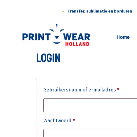
Ga
Transfer, sublimatie en borduren
naar
de
inhoud
Home
Login
Vereist
Gebruikersnaam of e-mailadres
*
Vereist
Wachtwoord
*