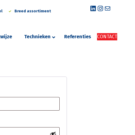
LinkedIn
Instagram
E-mail
el
Breed assortiment
wijze
Technieken
Referenties
CONTACT