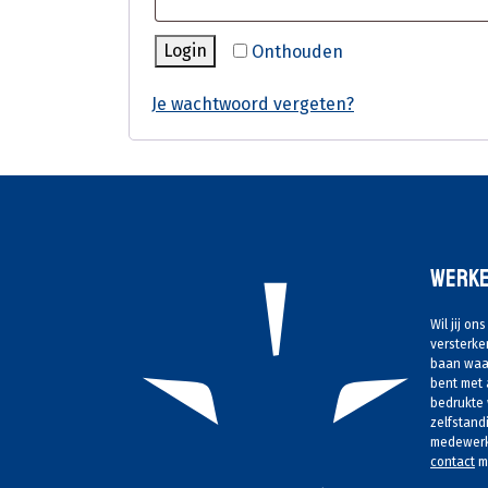
Login
Onthouden
Je wachtwoord vergeten?
Werke
Wil jij o
versterke
baan waar
bent met 
bedrukte 
zelfstand
medewerke
contact
me