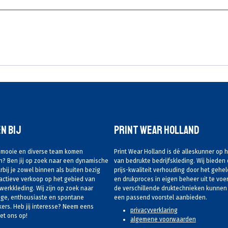
n Bij
Print Wear Holland
ns mooie en diverse team komen
Print Wear Holland is dé alleskunner op 
n? Ben jij op zoek naar een dynamische
van bedrukte bedrijfskleding. Wij bieden
bij je zowel binnen als buiten bezig
prijs-kwaliteit verhouding door het gehel
actieve verkoop op het gebied van
en drukproces in eigen beheer uit te voe
werkkleding. Wij zijn op zoek naar
de verschillende druktechnieken kunnen w
ige, enthousiaste en spontane
een passend voorstel aanbieden.
rs. Heb jij interesse? Neem eens
privacyverklaring
t ons op!
algemene voorwaarden