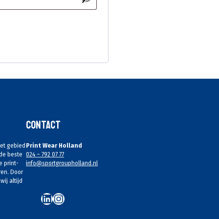
Contact
het gebied
Print Wear Holland
 de beste
024 – 792 07 77
e print-
info@sportgroupholland.nl
ren. Door
ij altijd
LinkedIn
Instagram